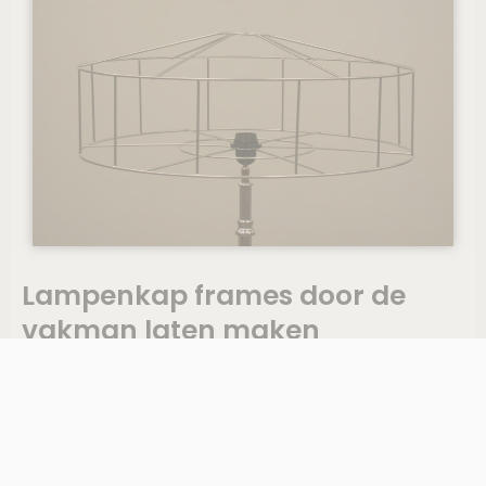
Lampenkap frames door de
vakman laten maken
Zelf een lampenkap frame maken, is een mooie uitdaging.
Geeft u het maken van het frame liever uit handen, zodat u
alleen kap zelf hoeft te bekleden? Bij Regina maken we
lampenkap frames in verschillende diktes, vormen, groottes
en uitvoeringen. Wij bieden ruime keus in lampenkap frames